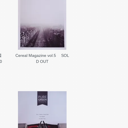
國
Cereal Magazine vol.5
SOL
0
D OUT