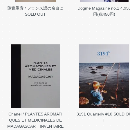
蓮實重彦 / フランス語の余白に
Dogme Magazine no.1
4,95
SOLD OUT
円(税450円)
Chanel / PLANTES AROMATI
3191 Quarterly #10
SOLD O
QUES ET MEDICINALES DE
T
MADAGASCAR INVENTAIRE