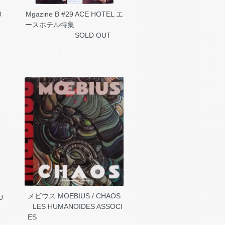
0
Mgazine B #29 ACE HOTEL エ
ースホテル特集
SOLD OUT
メビウス MOEBIUS / CHAOS
U
LES HUMANOIDES ASSOCI
ES