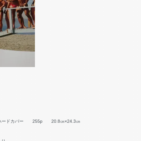
 仏語 ハードカバー 255p 20.8㎝×24.3㎝
。