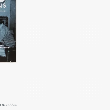
8㎝×22㎝