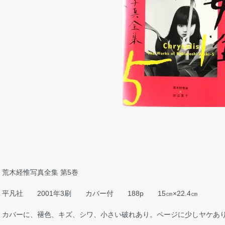
荒木経惟写真全集 第5巻
平凡社 2001年3刷 カバー付 188p 15㎝×22.4㎝
カバーに、褪色、キズ、シワ、小さい破れあり。ページに少しヤケあ