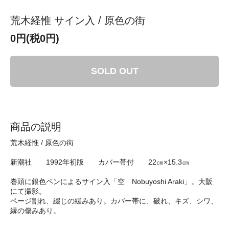
荒木経惟 サイン入 / 原色の街
0円(税0円)
SOLD OUT
商品の説明
荒木経惟 / 原色の街
新潮社 1992年初版 カバー帯付 22㎝×15.3㎝
巻頭に銀色ペンによるサイン入「空 Nobuyoshi Araki」。大阪
にて撮影。
ページ割れ、綴じの緩みあり。カバー帯に、破れ、キズ、シワ、
縁の傷みあり。