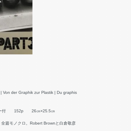
 Von der Graphik zur Plastik | Du graphis
ー付 152p 26㎝×25.5㎝
ノクロ。Robert Brownと白倉敬彦