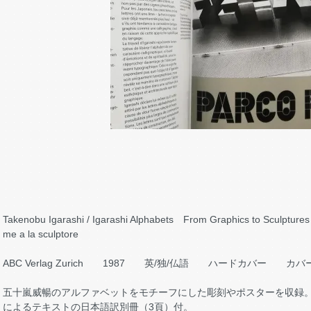
Takenobu Igarashi / Igarashi Alphabets From Graphics to Sculptures |
me a la sculptore
ABC Verlag Zurich 1987 英/独/仏語 ハードカバー カバ
五十嵐威暢のアルファベットをモチーフにした彫刻やポスターを収録。全篇モ
によるテキストの日本語訳別冊（3頁）付。