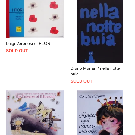
Luigi Veronesi / I FLORI
SOLD OUT
Bruno Munari / nella notte
buia
SOLD OUT