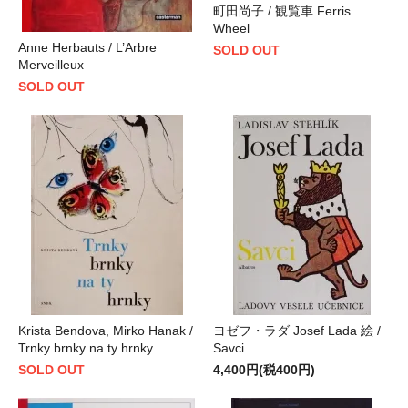
町田尚子 / 観覧車 Ferris
Wheel
Anne Herbauts / L’Arbre
SOLD OUT
Merveilleux
SOLD OUT
Krista Bendova, Mirko Hanak /
ヨゼフ・ラダ Josef Lada 絵 /
Trnky brnky na ty hrnky
Savci
SOLD OUT
4,400円(税400円)