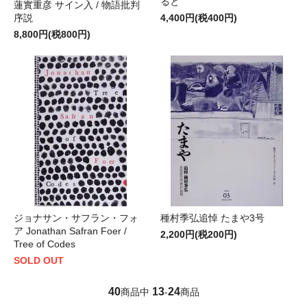
ると
蓮實重彦 サイン入 / 物語批判
4,400円(税400円)
序説
8,800円(税800円)
ジョナサン・サフラン・フォ
種村季弘追悼 たまや3号
ア Jonathan Safran Foer /
2,200円(税200円)
Tree of Codes
SOLD OUT
40
13
24
商品中
-
商品