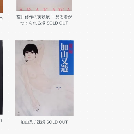
荒川修作の実験展 －見る者が
O
つくられる場
SOLD OUT
O
加山又 / 裸婦
SOLD OUT