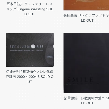
五木田智央 ランジェリー レス
リング Lingerie Wrestling
SOL
D OUT
荻須高徳 リトグラフレゾネ
S
LD OUT
伊達伸明 / 建築物ウクレレ化保
存計画 2000,4-2004,3
SOLD O
UT
拈華微笑 仏教美術の魅力
S
LD OUT