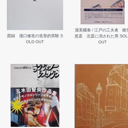
渥美國泰 / 江戸の工夫者 鍬
図録 瀧口修造の造形的実験
S
恵斎 北斎に消された男
SOL
OLD OUT
OUT